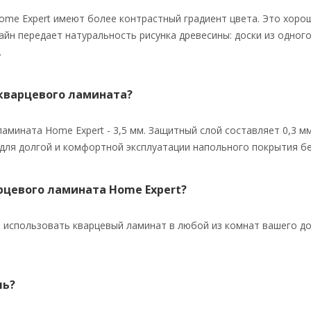
me Expert имеют более контрастный градиент цвета. Это хорош
йн передает натуральность рисунка древесины: доски из одного 
.
кварцевого ламината?
амината Home Expert - 3,5 мм. Защитный слой составляет 0,3 м
для долгой и комфортной эксплуатации напольного покрытия бе
арцевого ламината Home Expert?
 использовать кварцевый ламинат в любой из комнат вашего дома
ль?