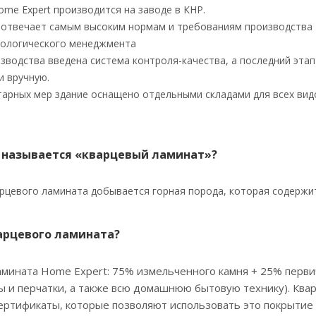
me Expert производится на заводе в КНР.
отвечает самым высоким нормам и требованиям производства -
экологического менеджмента
зводства введена система контроля-качества, а последний этап
и вручную.
арных мер здание оснащено отдельными складами для всех видов
 называется «кварцевый ламинат»?
рцевого ламината добывается горная порода, которая содержит
варцевого ламината?
амината Home Expert: 75% измельченного камня + 25% перви
 и перчатки, а также всю домашнюю бытовую технику). Кв
ертификаты, которые позволяют использовать это покрытие 