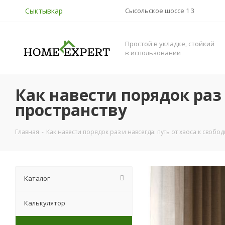
Сыктывкар
Сысольское шоссе 1 3
Простой в укладке, стойкий
в использовании
Как навести порядок раз 
пространству
Главная
-
Как навести порядок раз и навсегда: путь от хаоса к свобо
Каталог
Калькулятор