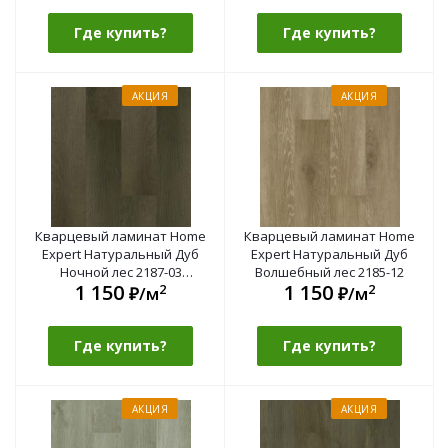
Где купить?
Где купить?
АКЦИЯ
АКЦИЯ
Кварцевый ламинат Home
Кварцевый ламинат Home
Expert Натуральный Дуб
Expert Натуральный Дуб
Ночной лес 2187-03
Волшебный лес 2185-12
1 150
1 150
2
2
градиент
₽/м
₽/м
Где купить?
Где купить?
АКЦИЯ
АКЦИЯ