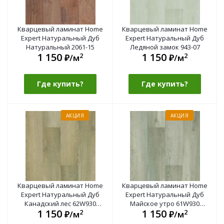
Кварцевый ламинат Home
Кварцевый ламинат Home
Expert Натуральный Дуб
Expert Натуральный Дуб
Натуральный 2061-15
Ледяной замок 943-07
1 150
1 150
2
2
₽/м
₽/м
Где купить?
Где купить?
АКЦИЯ
АКЦИЯ
Кварцевый ламинат Home
Кварцевый ламинат Home
Expert Натуральный Дуб
Expert Натуральный Дуб
Канадский лес 62W930
Майское утро 61W930
1 150
1 150
2
2
градиент
градиент
₽/м
₽/м