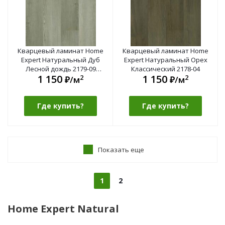
Кварцевый ламинат Home
Кварцевый ламинат Home
Expert Натуральный Дуб
Expert Натуральный Орех
Лесной дождь 2179-09
Классический 2178-04
1 150
1 150
2
2
градиент
₽/м
₽/м
Где купить?
Где купить?
Показать еще
1
2
Home Expert Natural