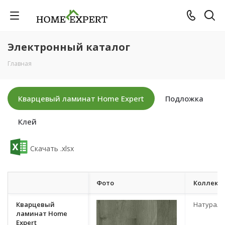
Электронный каталог
Главная
Кварцевый ламинат Home Expert
Подложка
Клей
Скачать .xlsx
Фото
Коллекц
Кварцевый
Натурал
ламинат Home
Expert