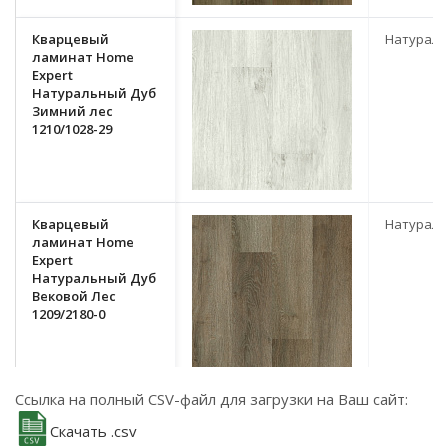
Кварцевый
Натурал
ламинат Home
Expert
Натуральный Дуб
Зимний лес
1210/1028-29
Кварцевый
Натурал
ламинат Home
Expert
Натуральный Дуб
Вековой Лес
1209/2180-0
Ссылка на полный CSV-файл для загрузки на Ваш сайт:
Кварцевый
Натурал
ламинат Home
Скачать .csv
Expert